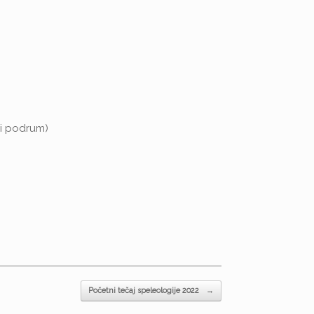
gi podrum)
Početni tečaj speleologije 2022
→