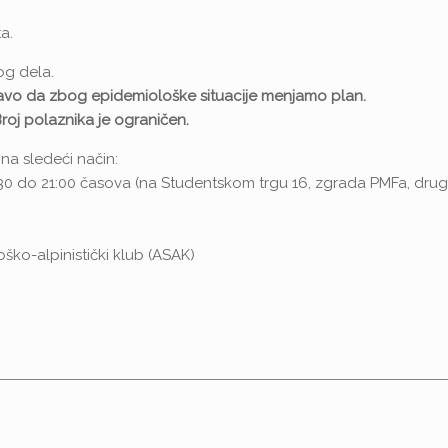
ta.
og dela.
ravo da zbog epidemiološke situacije menjamo plan.
roj polaznika je ograničen.
 na sledeći način:
:30 do 21:00 časova (na Studentskom trgu 16, zgrada PMFa, dru
ško-alpinistički klub (ASAK)