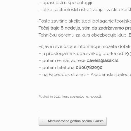
– opasnosti u speleologiji
– etika speleoloških istraživanja i zaštita kars
Posle završne akcije sledi polaganje teorijsk
Tečaj traje 6 nedelja, stim da zadržavamo p
Tehničku opremu za kurs obezbeđuje klub.
B
Prijave i sve ostale informacije možete dobiti
– u prostorijama kluba svakog utorka od 19
– putem e-mail adrese
cavers@asak.rs
– putem telefona
0606782090
– na Facebook stranici – Akademski speleolo
Posted in
2021
,
kurs speleologije
,
novosti
.
Post navigation
←
Međunarodna godina pećina i karsta