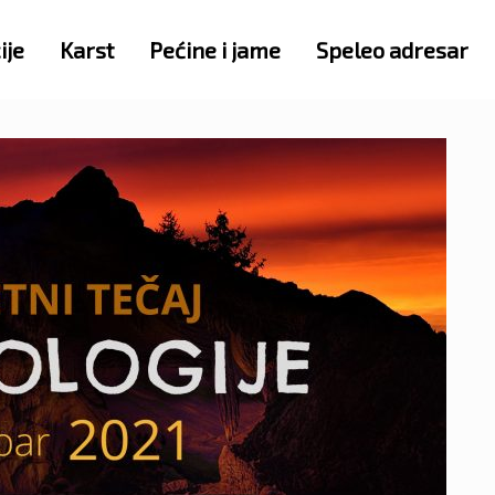
ije
Karst
Pećine i jame
Speleo adresar