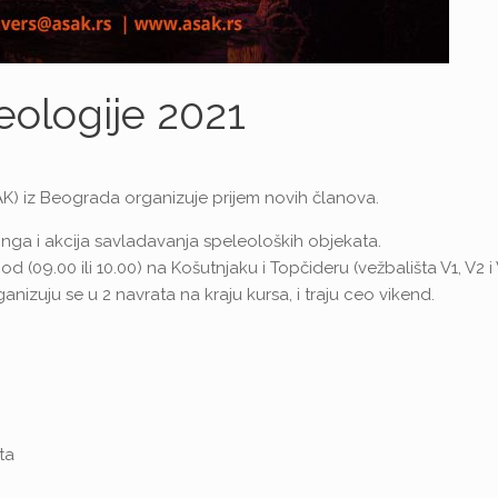
eologije 2021
K) iz Beograda organizuje prijem novih članova.
ninga i akcija savladavanja speleoloških objekata.
d (09.00 ili 10.00) na Košutnjaku i Topčideru (vežbališta V1, V2 i 
nizuju se u 2 navrata na kraju kursa, i traju ceo vikend.
ta