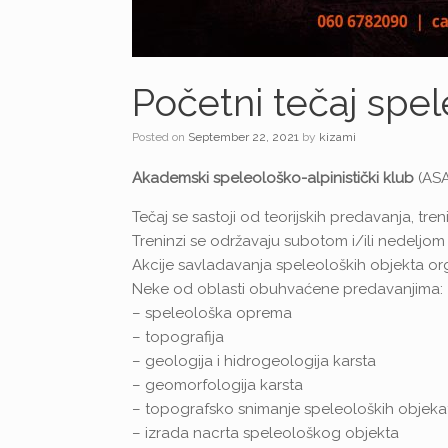
Početni tečaj spel
Posted on
September 22, 2021
by
kizami
Akademski speleološko-alpinistički klub
(ASA
Tečaj se sastoji od teorijskih predavanja, tre
Treninzi se održavaju subotom i/ili nedeljom o
Akcije savladavanja speleoloških objekta orga
Neke od oblasti obuhvaćene predavanjima:
– speleološka oprema
– topografija
– geologija i hidrogeologija karsta
– geomorfologija karsta
– topografsko snimanje speleoloških objeka
– izrada nacrta speleološkog objekta