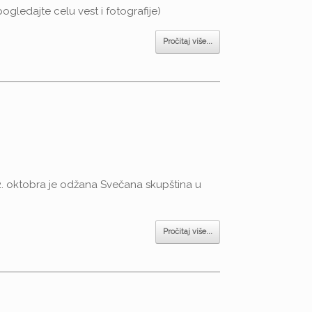
pogledajte celu vest i fotografije)
Pročitaj više...
2. oktobra je odžana Svečana skupština u
Pročitaj više...