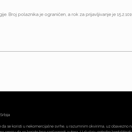
je. Broj polaznika je ograničen, a rok za prijavljivanje je 15.2.101
Srbija
sme da se koristi u nekomercijalne svrhe, u razumnim okvirima, uz obavezno n
 ne smeju da se koriste bez saglasnosti autora. U slučaju potrebe kontaktirati