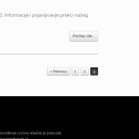
6. Informacije i prijavljivanje preko našeg
Pročitaj više...
« Previous
1
2
3
avođenje izvora odakle je preuzet.
cavers@asak.rs