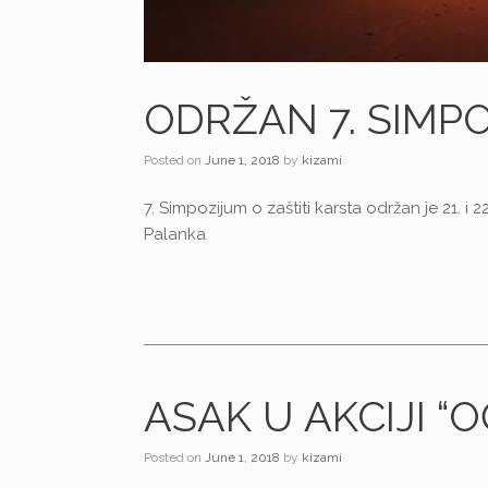
ОDRŽAN 7. SIMPO
Posted on
June 1, 2018
by
kizami
7. Simpozijum o zaštiti karsta održan je 21. 
Palanka
ASAK U AKCIJI “
Posted on
June 1, 2018
by
kizami