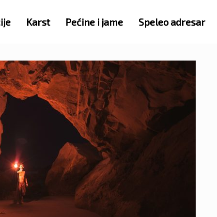
ije
Karst
Pećine i jame
Speleo adresar