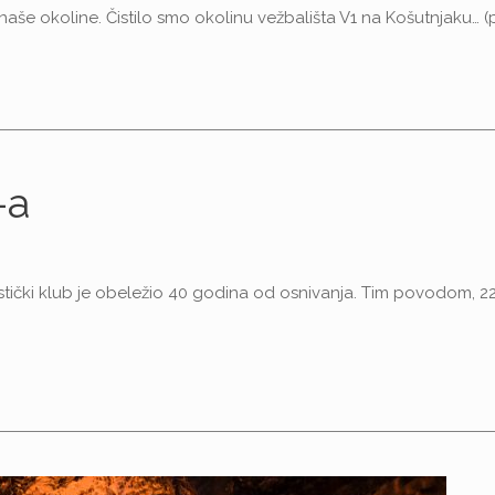
e naše okoline. Čistilo smo okolinu vežbališta V1 na Košutnjaku… (
-a
stički klub je obeležio 40 godina od osnivanja. Tim povodom, 2