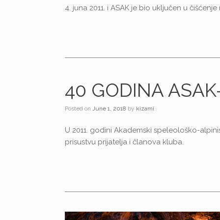
4. juna 2011. i ASAK je bio uključen u čišćenj
40 GODINA ASAK
Posted on
June 1, 2018
by
kizami
U 2011. godini Akademski speleološko-alpini
prisustvu prijatelja i članova kluba.