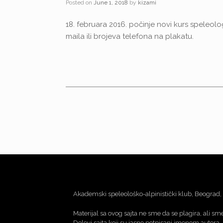
Posted on
June 1, 2018
by
kizami
18. februara 2016. počinje novi kurs speleologi
maila ili brojeva telefona na plakatu.
Post navigation
Akademski speleološko-alpinistički klub, Beograd, 
Materijal sa ovog sajta ne sme da se plagira, ali 
Delovi sajta koji su jasno potpisani imenom autora,