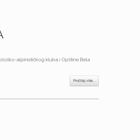
A
eološko-alpinističkog kluba i Opštine Bela
Pročitaj više...