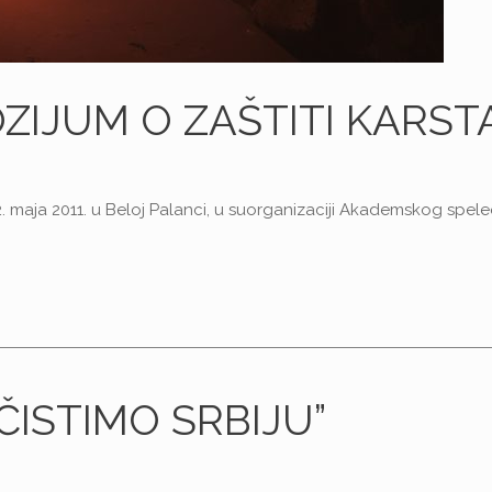
ZIJUM O ZAŠTITI KARST
i 22. maja 2011. u Beloj Palanci, u suorganizaciji Akademskog spel
OČISTIMO SRBIJU”