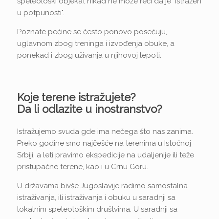
speleološki objekat nikad ne može reći da je "istražen
u potpunosti".
Poznate pećine se često ponovo posećuju,
uglavnom zbog treninga i izvođenja obuke, a
ponekad i zbog uživanja u njihovoj lepoti.
Koje terene istražujete?
Da li odlazite u inostranstvo?
Istražujemo svuda gde ima nečega što nas zanima.
Preko godine smo najčešće na terenima u Istočnoj
Srbiji, a leti pravimo ekspedicije na udaljenije ili teže
pristupačne terene, kao i u Crnu Goru.
U državama bivše Jugoslavije radimo samostalna
istraživanja, ili istraživanja i obuku u saradnji sa
lokalnim speleološkim društvima. U saradnji sa