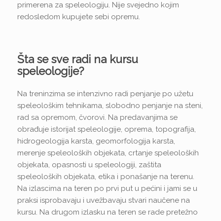
primerena za speleologiju. Nije svejedno kojim
redosledom kupujete sebi opremu.
Šta se sve radi na kursu
speleologije?
Na treninzima se intenzivno radi penjanje po užetu
speleološkim tehnikama, slobodno penjanje na steni,
rad sa opremom, čvorovi. Na predavanjima se
obrađuje istorijat speleologije, oprema, topografija,
hidrogeologija karsta, geomorfologija karsta,
merenje speleoloških objekata, crtanje speleoloških
objekata, opasnosti u speleologiji, zaštita
speleoloških objekata, etika i ponašanje na terenu.
Na izlascima na teren po prvi put u pećini i jami se u
praksi isprobavaju i uvežbavaju stvari naučene na
kursu. Na drugom izlasku na teren se rade pretežno