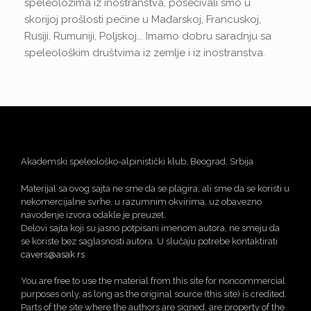
speleolozima iz inostranstva, posećivali smo u
skorijoj prošlosti pećine u Mađarskoj, Francuskoj,
Rusiji, Rumuniji, Poljskoj... Imamo dobru saradnju sa
speleološkim društvima iz zemlje i iz inostranstva.
Akademski speleološko-alpinistički klub, Beograd, Srbija
Materijal sa ovog sajta ne sme da se plagira, ali sme da se koristi u
nekomercijalne svrhe, u razumnim okvirima, uz obavezno
navođenje izvora odakle je preuzet.
Delovi sajta koji su jasno potpisani imenom autora, ne smeju da
se koriste bez saglasnosti autora. U slučaju potrebe kontaktirati
cavers@asak.rs
You are free to use the material from this site for noncommercial
purposes only, as long as the original source (this site) is credited.
Parts of the site where the authors are signed, are property of the