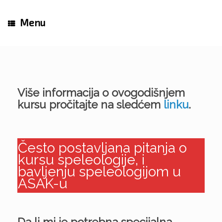
Skip
to
Menu
content
Više informacija o ovogodišnjem
kursu pročitajte na sledćem
linku
.
Često postavljana pitanja o
kursu speleologije, i
bavljenju speleologijom u
ASAK-u
Da li mi je potrebna specijalna