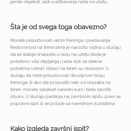
jamski objekat, radi uvežbavanja rada na užetu.
Šta je od svega toga obavezno?
Morate prisustvovati većini treninga i predavanja.
Redovonost na treninzima je naročito važna u slučaju
da se slabije snalazite u radu na užetu (tada je
potrebno više strpljenja i rada dok se stekne
potrebna rutina). Izlasci na teren su obavezni. U
slučaju da niste prisustvovali dovoljnom broju
treninga, ili ako ste propustili neki od izlazaka na
teren, morate sačekati naredni kurs i tada završiti
obuku. U slučaju padanja na završnom ispitu, pravi se
popravni ispit, ili se polaže sa narednom kursistima.
Kako izgleda završni ispit?