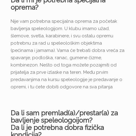
oprema?
Nije vam potrebna specijalna oprema za početak
bavljenja speleologijom. U klubu imamo užad,
šlemove, svetla, karabinere, i svu ostalu opremu
potrebnu za rad u speleološkim objektima
(pećinama i jamama). Vama će trebati dobra vreća za
spavanje, podloška, ranac, gumene čizme,
kombinezon. Nešto od toga možete pozajmiti od
prijatelja za prve izlaske na teren. Među prvim
predavanjima na kursu speleologije je predavanje o
opremi, i tu ćete dobiti odgovore na sva pitanja
Da li sam premlad(a)/prestar(a) za
bavljenje speleologoijom?
Da li je potrebna dobra fizička
kondicija?