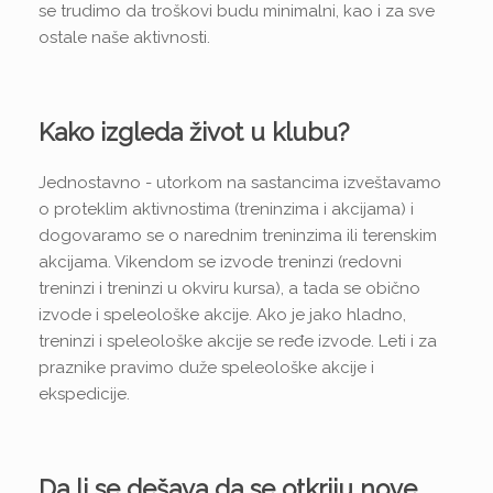
se trudimo da troškovi budu minimalni, kao i za sve
ostale naše aktivnosti.
Kako izgleda život u klubu?
Jednostavno - utorkom na sastancima izveštavamo
o proteklim aktivnostima (treninzima i akcijama) i
dogovaramo se o narednim treninzima ili terenskim
akcijama. Vikendom se izvode treninzi (redovni
treninzi i treninzi u okviru kursa), a tada se obično
izvode i speleološke akcije. Ako je jako hladno,
treninzi i speleološke akcije se ređe izvode. Leti i za
praznike pravimo duže speleološke akcije i
ekspedicije.
Da li se dešava da se otkriju nove