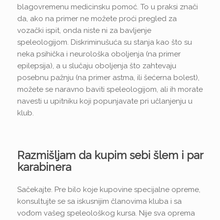
blagovremenu medicinsku pomoć. To u praksi znači
da, ako na primer ne možete proći pregled za
vozački ispit, onda niste ni za bavljenje
speleologijom. Diskriminušuća su stanja kao što su
neka psihička i neurološka oboljenja (na primer
epilepsija), a u slučaju oboljenja što zahtevaju
posebnu pažnju (na primer astma, ili šećerna bolest),
možete se naravno baviti speleologijom, ali ih morate
navesti u upitniku koji popunjavate pri učlanjenju u
klub.
Razmišljam da kupim sebi šlem i par
karabinera
Sačekajte. Pre bilo koje kupovine specijalne opreme,
konsultujte se sa iskusnijim članovima kluba i sa
vođom vašeg speleološkog kursa. Nije sva oprema