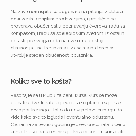
Na završnom ispitu se odgovara na pitanja iz oblasti
pokrivenih teorijskim predavanjima, i praktično se
proverava obučenost u poznavanju čvorova, radu sa
kompasom, i radu sa speleološkim svetlom. Iz ostalih
oblasti, pre svega rada na užetu, ne postoji
eliminacija - na treninzima i izlascima na teren se
utvrđuje stepen obučenosti polaznika.
Koliko sve to košta?
Raspitajte se u klubu za cenu kursa. Kurs se može
plaćati u dve, tri rate, a prva rata se plaća tek posle
prvih par treninga - tako da novi polaznici mogu da
vide kako sve to izgleda i eventualno odustanu.
Članarina za tekuću godinu je uvek uračunata u cenu
kursa. Izlasci na teren nisu pokriveni cenom kursa, ali