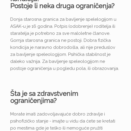
Postoje li neka druga ograničenja?
Donja starosna granica za bavljenje spelelogijom u
ASAK-u je 16 godina. Potpis (odobrenje) roditelja ili
staratelja je potrebno za sve maloletne članove.
Gornja starosna granica ne postoji. Dobra fizička
kondicija je naravno dobrodošla, ali nije preduslov
za bavljenje speleologijom. Psihička stabilnost je
daleko važnija. Za bavljenje speleologijom ne
postoje ograničenja u pogledu pola, ili obrazovanja.
Šta je sa zdravstvenim
ograničenjima?
Morate imati zadovoljavajuće dobro zdravlje i
psihofizičko stanje - imajte u vidu da ćete se kretati
po mestima gde je teško ili nemoguće pružiti