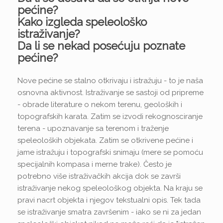
pećine?
Kako izgleda speleološko
istraživanje?
Da li se nekad posećuju poznate
pećine?
Nove pećine se stalno otkrivaju i istražuju - to je naša
osnovna aktivnost. Istraživanje se sastoji od pripreme
- obrade literature o nekom terenu, geoloških i
topografskih karata. Zatim se izvodi rekognosciranje
terena - upoznavanje sa terenom i traženje
speleoloških objekata. Zatim se otkrivene pećine i
jame istražuju i topografski snimaju (mere se pomoću
specijalnih kompasa i merne trake). Često je
potrebno više istraživačkih akcija dok se završi
istraživanje nekog speleološkog objekta. Na kraju se
pravi nacrt objekta i njegov tekstualni opis. Tek tada
se istraživanje smatra završenim - iako se ni za jedan